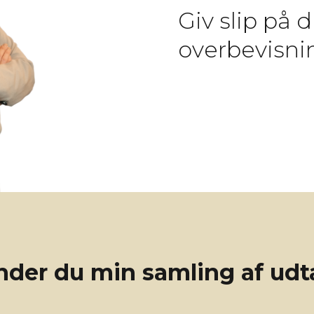
Giv slip på 
overbevisni
inder du min samling af udta