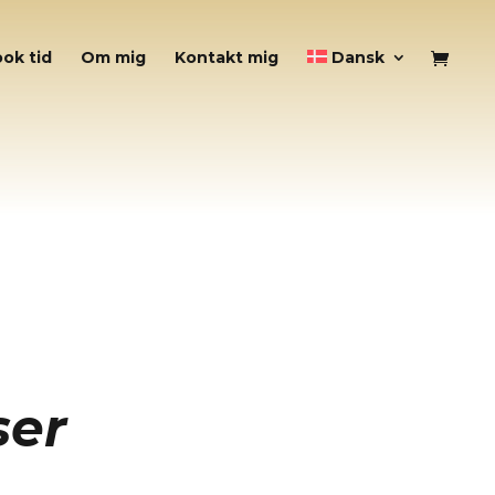
ok tid
Om mig
Kontakt mig
Dansk
ser