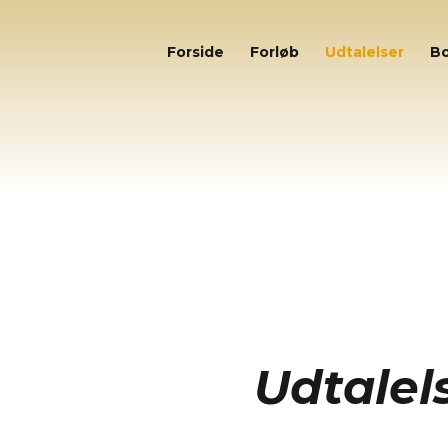
Forside
Forløb
Udtalelser
Bo
Udtalel