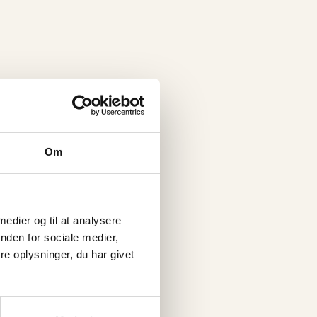
Om
ikling. Der har været
 medier og til at analysere
ndere mindset, få viljen
nden for sociale medier,
leve sådan efter ens
e oplysninger, du har givet