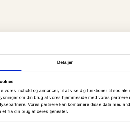
Detaljer
ser
ookies
 tak arnannguaq for at have skabt sådan en om personlig udv
se vores indhold og annoncer, til at vise dig funktioner til sociale
eg lever sundere liv, mere glæde, sætte grænser, give slip, su
oplysninger om din brug af vores hjemmeside med vores partnere i
tater, og meget mere Hvis vi ikke vidste, at man også kunne 
ysepartnere. Vores partnere kan kombinere disse data med andr
et fra din brug af deres tjenester.
tigt det er at finde kærligheden til sig selv.
de følt den store lykke, og nu har jeg den i mig