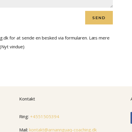
SEND
ng.dk for at sende en besked via formularen. Læs mere
 (Nyt vindue)
Kontakt
Ring:
+4551505394
Mail:
kontakt@arnannguaq-coaching.dk