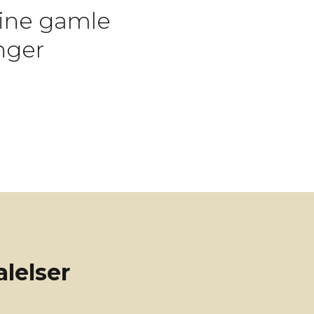
dine gamle
nger
lelser