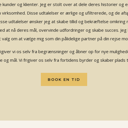
 kunder og klienter. Jeg er stolt over at dele deres historier og er
 din virksomhed. Disse udtalelser er ærlige og ufiltrerede, og de af
e udtalelser ønsker jeg at skabe tillid og bekræftelse omkring m
d at nå deres mål, overvinde udfordringer og skabe succes. Jeg hå
t valg om at vælge mig som din pålidelige partner på din rejse m
rigiver vi os selv fra begrænsninger og åbner op for nye mulighe
g mål. Vi frigiver os selv fra fortidens byrder og skaber plads ti
BOOK EN TID