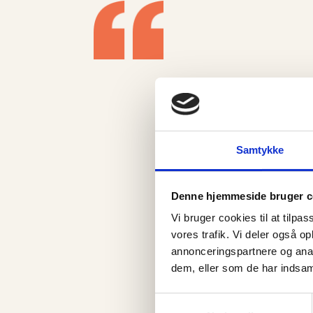
Samtykke
Udtalel
Denne hjemmeside bruger c
For det første, tusind
Vi bruger cookies til at tilpas
rigtig mange fordele, J
vores trafik. Vi deler også 
til at opnå bedre resul
annonceringspartnere og anal
mindset.
dem, eller som de har indsaml
Det viste sig at hvor vig
Samtykkevalg
Jeg har aldrig nogensin