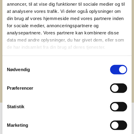

annoncer, til at vise dig funktioner til sociale medier og til
at analysere vores trafik. Vi deler også oplysninger om
din brug af vores hjemmeside med vores partnere inden
for sociale medier, annonceringspartnere og

analysepartnere. Vores partnere kan kombinere disse
data med andre oplysninger, du har givet dem, eller som
de har indsamlet fra din brug af deres tjenester.
Samtykkevalg
Nødvendig
PIFFISSAMIK INNIMINNIIGIT
Præferencer
Statistik
Attaviginnga
Marketing