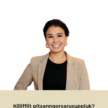
Killiffiit pitsanngorsarusuppiuk?