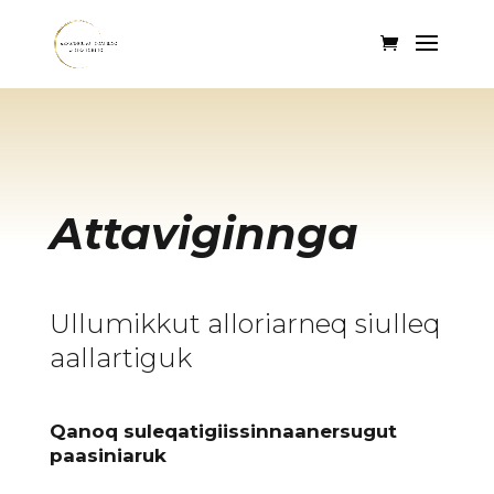
Attaviginnga
Ullumikkut alloriarneq siulleq
aallartiguk
Qanoq suleqatigiissinnaanersugut
paasiniaruk